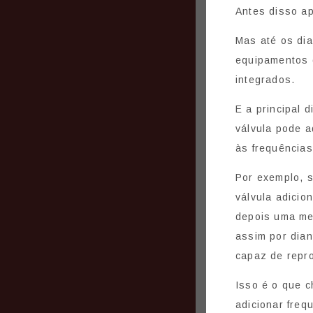
Antes disso a
Mas até os di
equipamentos d
integrados.
E a principal 
válvula pode a
às frequências
Por exemplo, 
válvula adici
depois uma me
assim por dian
capaz de repro
Isso é o que c
adicionar freq