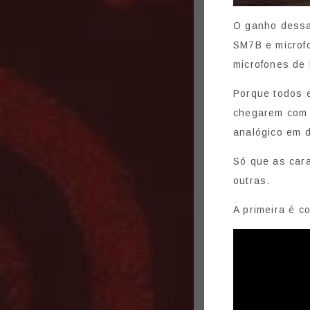
O ganho dessa
SM7B e microf
microfones de 
Porque todos 
chegarem com u
analógico em di
Só que as cara
outras.
A primeira é c