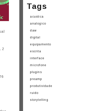
Tags
acustica
analogico
daw
sal
digital
equipamento
L 2
escrita
interface
microfone
plugins
176
preamp
produtividade
ruido
storytelling