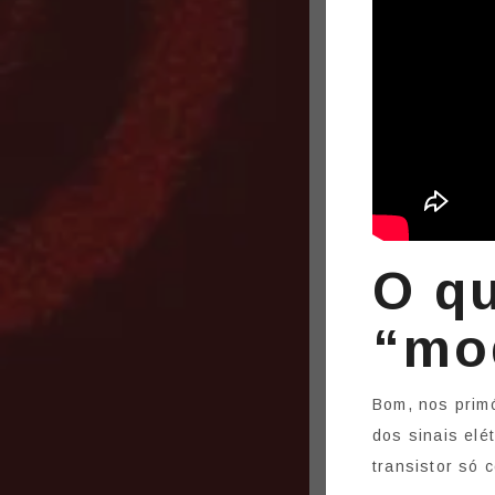
O qu
“mo
Bom, nos primó
dos sinais elé
transistor só 