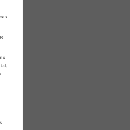
icas
ue
 no
tal,
a
os