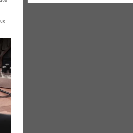
 dos
que