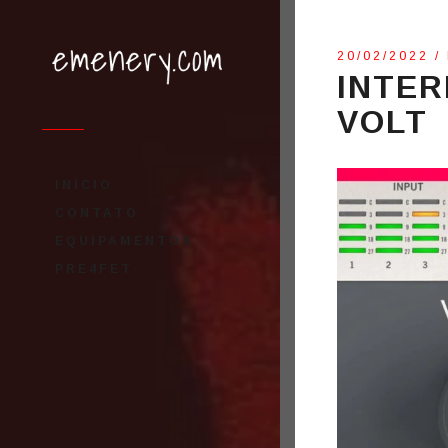
20/02/2022
/
INTER
VOLT
INÍCIO
CONTATO
EQUIPAMENTOS
PRE4FET