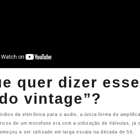
e quer dizer esse
do vintage”?
rdios da eletrônica para o audio, a única forma de amplific
tricos de um microfone era com a utilização de Válvulas, já 
começou a ser utilizado em larga escala na década de 50.