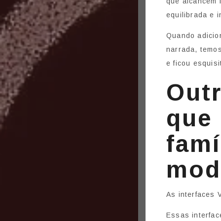
que alcancem f
equilibrada e 
Quando adicio
narrada, temos
e ficou esquisi
Outr
que 
famí
mod
As interfaces 
Essas interfa