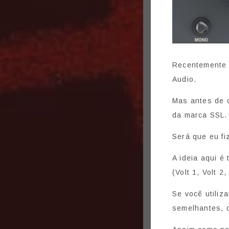
Recentemente e
Audio.
Mas antes de c
da marca SSL.
Será que eu fi
A ideia aqui é
(Volt 1, Volt 2
Se você utili
semelhantes, o