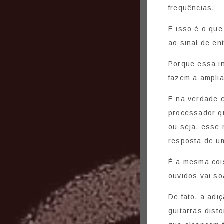
frequências.
E isso é o que
ao sinal de en
Porque essa in
fazem a amplia
E na verdade e
processador qu
ou seja, esse 
resposta de um
É a mesma coi
ouvidos vai so
De fato, a adi
guitarras dist