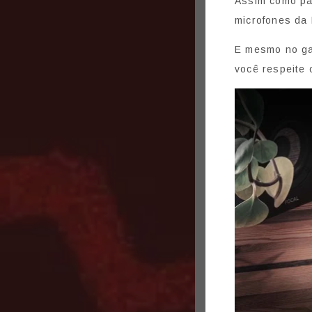
Assim como pa
microfones da
E mesmo no ga
você respeite 