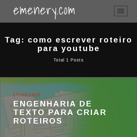
TOGGLE
NAVIGAT
Tag: como escrever roteiro
para youtube
Total 1 Posts
17/03/2025
ENGENHARIA DE
TEXTO PARA CRIAR
ROTEIROS