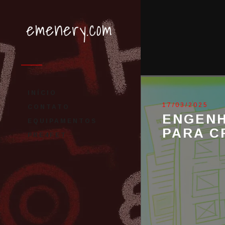
INÍCIO
17/03/2025
CONTATO
ENGENH
EQUIPAMENTOS
PARA C
PRE4FET