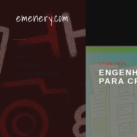
INÍCIO
17/03/2025
CONTATO
ENGENH
EQUIPAMENTOS
PARA C
PRE4FET